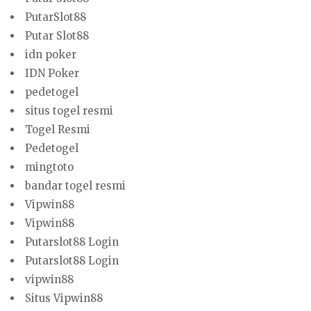
PutarSlot88
Putar Slot88
idn poker
IDN Poker
pedetogel
situs togel resmi
Togel Resmi
Pedetogel
mingtoto
bandar togel resmi
Vipwin88
Vipwin88
Putarslot88 Login
Putarslot88 Login
vipwin88
Situs Vipwin88