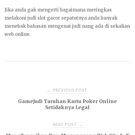
Jika anda gak mengerti bagaimana meringkas
melakoni judi slot gacor sepatutnya anda banyak
menebak bahasan mengenai judi nang ada di sekalian
web online.
Post
PREVIOUS POST
←
GameJudi Taruhan Kartu Poker Online
navigation
Setidaknya Legal
NEXT POST
→