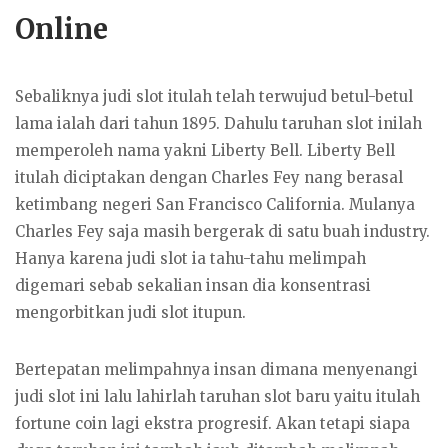
Online
Sebaliknya judi slot itulah telah terwujud betul-betul
lama ialah dari tahun 1895. Dahulu taruhan slot inilah
memperoleh nama yakni Liberty Bell. Liberty Bell
itulah diciptakan dengan Charles Fey nang berasal
ketimbang negeri San Francisco California. Mulanya
Charles Fey saja masih bergerak di satu buah industry.
Hanya karena judi slot ia tahu-tahu melimpah
digemari sebab sekalian insan dia konsentrasi
mengorbitkan judi slot itupun.
Bertepatan melimpahnya insan dimana menyenangi
judi slot ini lalu lahirlah taruhan slot baru yaitu itulah
fortune coin lagi ekstra progresif. Akan tetapi siapa