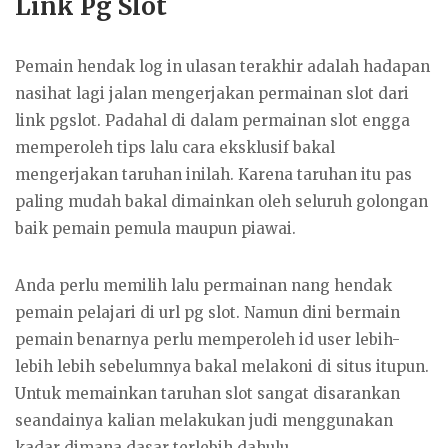
Link Pg Slot
Pemain hendak log in ulasan terakhir adalah hadapan
nasihat lagi jalan mengerjakan permainan slot dari
link pgslot. Padahal di dalam permainan slot engga
memperoleh tips lalu cara eksklusif bakal
mengerjakan taruhan inilah. Karena taruhan itu pas
paling mudah bakal dimainkan oleh seluruh golongan
baik pemain pemula maupun piawai.
Anda perlu memilih lalu permainan nang hendak
pemain pelajari di url pg slot. Namun dini bermain
pemain benarnya perlu memperoleh id user lebih-
lebih lebih sebelumnya bakal melakoni di situs itupun.
Untuk memainkan taruhan slot sangat disarankan
seandainya kalian melakukan judi menggunakan
kadar dimana dasar terlebih dahulu.