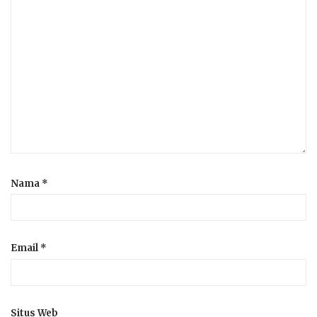
Nama
*
Email
*
Situs Web