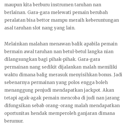
maupun kita berburu instrumen taruhan nan
berlainan. Gara-gara melewati pemain berubah
peralatan bisa bettor mampu meraih keberuntungan
asal taruhan slot nang yang lain.
Melainkan malahan menawan balik apabila pemain
bermain awal taruhan nan betul-betul langka nian
dilangsungkan bagi pihak-pihak. Gara-gara
permainan nang sedikit dijalankan malah memiliki
waktu dimana balig merasuk menyisihkan bonus. Jadi
sebenarnya permainan yang polos engga boleh
menanggung penjudi mendapatkan jackpot. Akan
tetapi agak-agak pemain mencoba di judi nan jarang
difungsikan sebab orang-orang malah mendapatkan
oportunitas hendak memperoleh ganjaran dimana
berumur.