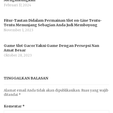
Februari 17, 2024
Fitur-Tautan Didalam Permainan Slot on-Line Tentu-
Tentu Menunjang Sebagian Anda Judi Memboyong
November 1, 2023
Game Slot Gacor Yakni Game Dengan Persepsi Nan
Amat Besar
Oktober 28, 2023
TINGGALKAN BALASAN
Alamat email Anda tidak akan dipublikasikan.
Ruas yang wajib
ditandai
*
Komentar
*