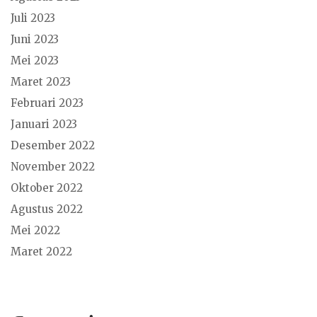
Juli 2023
Juni 2023
Mei 2023
Maret 2023
Februari 2023
Januari 2023
Desember 2022
November 2022
Oktober 2022
Agustus 2022
Mei 2022
Maret 2022