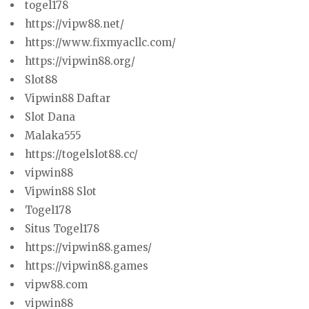
togel178
https://vipw88.net/
https://www.fixmyacllc.com/
https://vipwin88.org/
Slot88
Vipwin88 Daftar
Slot Dana
Malaka555
https://togelslot88.cc/
vipwin88
Vipwin88 Slot
Togel178
Situs Togel178
https://vipwin88.games/
https://vipwin88.games
vipw88.com
vipwin88