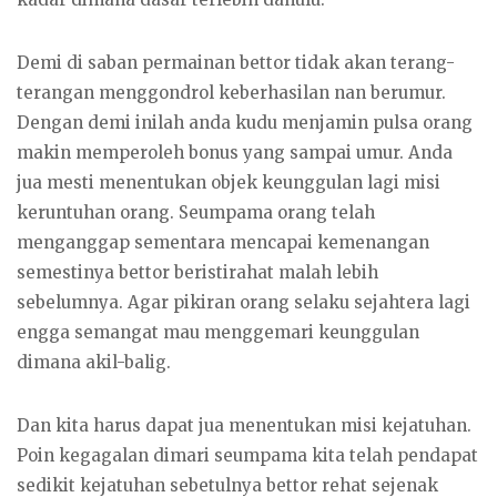
Demi di saban permainan bettor tidak akan terang-
terangan menggondrol keberhasilan nan berumur.
Dengan demi inilah anda kudu menjamin pulsa orang
makin memperoleh bonus yang sampai umur. Anda
jua mesti menentukan objek keunggulan lagi misi
keruntuhan orang. Seumpama orang telah
menganggap sementara mencapai kemenangan
semestinya bettor beristirahat malah lebih
sebelumnya. Agar pikiran orang selaku sejahtera lagi
engga semangat mau menggemari keunggulan
dimana akil-balig.
Dan kita harus dapat jua menentukan misi kejatuhan.
Poin kegagalan dimari seumpama kita telah pendapat
sedikit kejatuhan sebetulnya bettor rehat sejenak