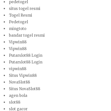
pedetogel
situs togel resmi
Togel Resmi
Pedetogel
mingtoto
bandar togel resmi
Vipwin88
Vipwin88
Putarslot88 Login
Putarslot88 Login
vipwin88
Situs Vipwin88
NovaSlot88
Situs NovaSlot88
agen bola
slot88
slot gacor