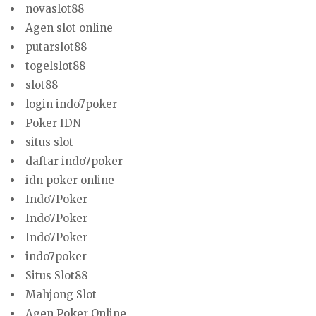
novaslot88
Agen slot online
putarslot88
togelslot88
slot88
login indo7poker
Poker IDN
situs slot
daftar indo7poker
idn poker online
Indo7Poker
Indo7Poker
Indo7Poker
indo7poker
Situs Slot88
Mahjong Slot
Agen Poker Online