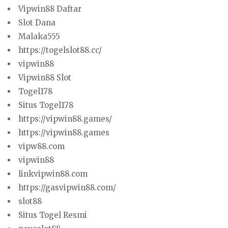
Vipwin88 Daftar
Slot Dana
Malaka555
https://togelslot88.cc/
vipwin88
Vipwin88 Slot
Togel178
Situs Togel178
https://vipwin88.games/
https://vipwin88.games
vipw88.com
vipwin88
linkvipwin88.com
https://gasvipwin88.com/
slot88
Situs Togel Resmi