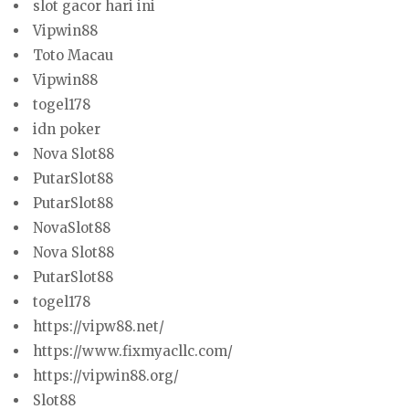
slot gacor hari ini
Vipwin88
Toto Macau
Vipwin88
togel178
idn poker
Nova Slot88
PutarSlot88
PutarSlot88
NovaSlot88
Nova Slot88
PutarSlot88
togel178
https://vipw88.net/
https://www.fixmyacllc.com/
https://vipwin88.org/
Slot88