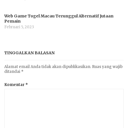
Web Game Togel Macau Terunggul Alternatif Jutaan
Pemain
Februari 5, 2023
TINGGALKAN BALASAN
Alamat email Anda tidak akan dipublikasikan.
Ruas yang wajib
ditandai
*
Komentar
*