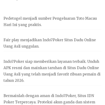
Pedetogel
menjadi sumber Pengeluaran Toto Macau
Hari Ini yang praktis.
Fair play menjadikan Indo7Poker Situs
Dadu Online
Uang Asli
unggulan.
Indo7Poker siap memberikan layanan terbaik. Unduh
APK resmi dan mainkan taruhan di
Situs Dadu Online
Uang Asli yang telah menjadi favorit ribuan pemain di
tahun 2026.
Bermainlah dengan aman di Indo7Poker, Situs
IDN
Poker
Terpercaya. Proteksi akun ganda dan sistem