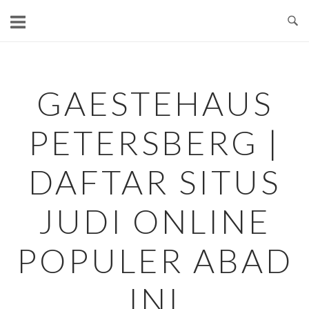
Skip
to
content
GAESTEHAUS
PETERSBERG |
DAFTAR SITUS
JUDI ONLINE
POPULER ABAD
INI